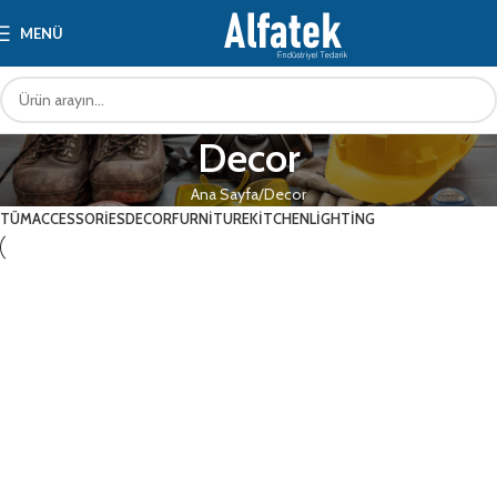
⚡️Türkiye Geneli Hızlı Gönderim • Peşin Fiyatına 3 Taksit • %100
Orijinal Ürün Garantisi
MENÜ
Decor
Ana Sayfa
Decor
TÜM
ACCESSORIES
DECOR
FURNITURE
KITCHEN
LIGHTING
Decor
Et vestibulum quis a suspendisse