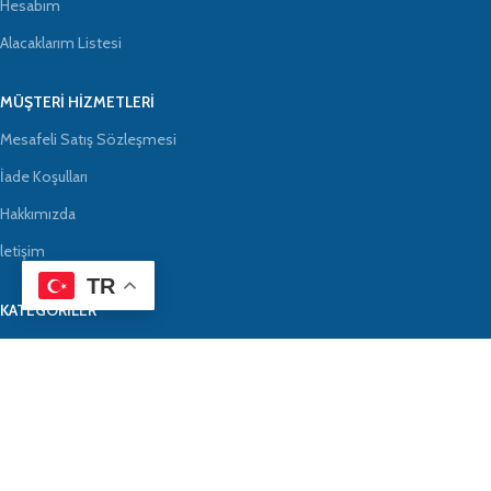
Hesabım
Alacaklarım Listesi
MÜŞTERI HIZMETLERI
Mesafeli Satış Sözleşmesi
İade Koşulları
Hakkımızda
letişim
TR
KATEGORİLER
Baş, Yüz ve Göz Koruyucu
Göz Duşu ve Solüsyon
Koruyucu Gözlük
Yüz Koruyucu